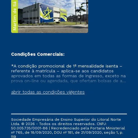
Martim de Sá
Condições Comerciais:
*A condição promocional de 1ª mensalidade isenta –
referente à matrícula – aplica-se aos candidatos
aprovados em todas as formas de ingresso, exceto na
prova on-line ou agendada, que ofertam bolsas de até
50% de desconto, ambos ingressantes no semestre
vigente, que ainda não tenham efetivado e/ou não
abrir todas as condições vigentes
tenham cancelado ou trancado sua matrícula em uma
das Instituições da Cruzeiro do Sul Educacional, no
período de um ano. Tais condições não se aplicam
aos cursos de Medicina, e também para matriculados
via FIES, Prouni e outros programas governamentais, e
Sociedade Empresária de Ensino Superior do Litoral Norte
não se acumula com nenhuma outra campanha
Ltda. © 2026 - Todos os direitos reservados. CNPJ:
ofertada pela Instituição.
50.005.735/0001-86 | Recredenciado pela Portaria Ministerial
nº 765, de 18/09/2020, DOU nº 181, de 21/09/2020, seção 1, p.
119