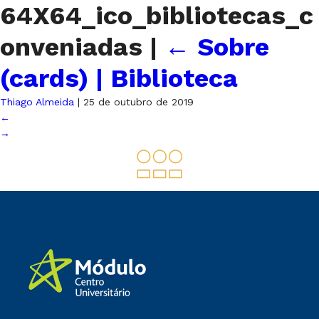
64X64_ico_bibliotecas_c
onveniadas
|
←
Sobre
(cards) | Biblioteca
Thiago Almeida
|
25 de outubro de 2019
←
→