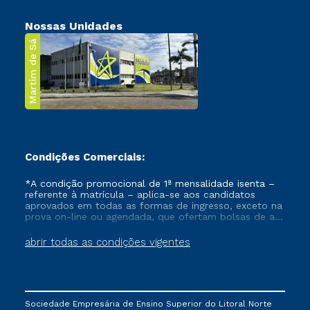
Nossas Unidades
Martim de Sá
Condições Comerciais:
*A condição promocional de 1ª mensalidade isenta –
referente à matrícula – aplica-se aos candidatos
aprovados em todas as formas de ingresso, exceto na
prova on-line ou agendada, que ofertam bolsas de até
50% de desconto, ambos ingressantes no semestre
vigente, que ainda não tenham efetivado e/ou não
abrir todas as condições vigentes
tenham cancelado ou trancado sua matrícula em uma
das Instituições da Cruzeiro do Sul Educacional, no
período de um ano. Tais condições não se aplicam
aos cursos de Medicina, e também para matriculados
via FIES, Prouni e outros programas governamentais, e
Sociedade Empresária de Ensino Superior do Litoral Norte
não se acumula com nenhuma outra campanha