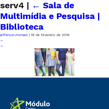
serv4
|
←
Sala de
Multimídia e Pesquisa |
Biblioteca
jefferson.moraes
|
19 de fevereiro de 2019
←
→