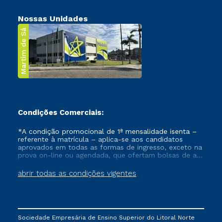
Nossas Unidades
Martim de Sá
Condições Comerciais:
*A condição promocional de 1ª mensalidade isenta –
referente à matrícula – aplica-se aos candidatos
aprovados em todas as formas de ingresso, exceto na
prova on-line ou agendada, que ofertam bolsas de até
50% de desconto, ambos ingressantes no semestre
vigente, que ainda não tenham efetivado e/ou não
abrir todas as condições vigentes
tenham cancelado ou trancado sua matrícula em uma
das Instituições da Cruzeiro do Sul Educacional, no
período de um ano. Tais condições não se aplicam
aos cursos de Medicina, e também para matriculados
via FIES, Prouni e outros programas governamentais, e
Sociedade Empresária de Ensino Superior do Litoral Norte
não se acumula com nenhuma outra campanha