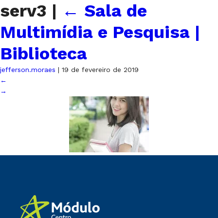
serv3
|
←
Sala de
Multimídia e Pesquisa |
Biblioteca
jefferson.moraes
|
19 de fevereiro de 2019
←
→