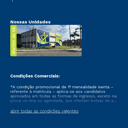
Nossas Unidades
Martim de Sá
Condições Comerciais:
*A condição promocional de 1ª mensalidade isenta –
referente à matrícula – aplica-se aos candidatos
aprovados em todas as formas de ingresso, exceto na
prova on-line ou agendada, que ofertam bolsas de até
50% de desconto, ambos ingressantes no semestre
vigente, que ainda não tenham efetivado e/ou não
abrir todas as condições vigentes
tenham cancelado ou trancado sua matrícula em uma
das Instituições da Cruzeiro do Sul Educacional, no
período de um ano. Tais condições não se aplicam