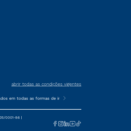
abrir todas as condições vigentes
dos em todas as formas de ingresso, exceto na prova on-line ou
**Semipresencial é um formato do E
35/0001-86 |