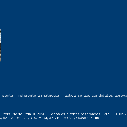
 exposto no contrato de prestação de serviços.
senta – referente à matrícula – aplica-se aos candidatos aprova
itoral Norte Ltda. © 2026 - Todos os direitos reservados. CNPJ: 50.005.7
, de 18/09/2020, DOU nº 181, de 21/09/2020, seção 1, p. 119