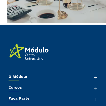
O Módulo
Nossa História
Cursos
Sala de Imprensa
Graduação
Trabalhe Conosco
Faça Parte
Pós-Graduação
Sou Colaborador
Vestibular Mérito