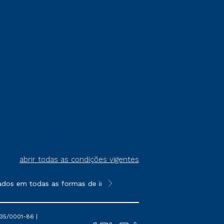
abrir todas as condições vigentes
ados em todas as formas de ingresso, exceto na prova on-line ou
**Semipresencial é um formato do E
35/0001-86 |