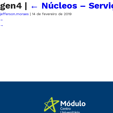
gen4
|
←
Núcleos – Serv
jefferson.moraes
|
14 de fevereiro de 2019
←
→