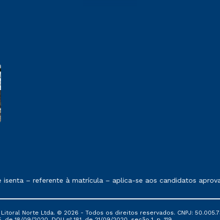
 exposto no contrato de prestação de serviços.
senta – referente à matrícula – aplica-se aos candidatos aprov
itoral Norte Ltda. © 2026 - Todos os direitos reservados. CNPJ: 50.005.7
, de 18/09/2020, DOU nº 181, de 21/09/2020, seção 1, p. 119