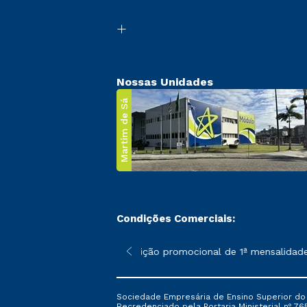
Nossas Unidades
Martim de Sá
Condições Comerciais:
 poderão sofrer alterações nos períodos de rematrícula conforme
*A condição promocional de 1ª mensalidade i
Sociedade Empresária de Ensino Superior do L
Recredenciado pela Portaria Ministerial nº 765