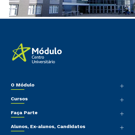
O Módulo
Nossa História
Cursos
Sala de Imprensa
Graduação
Trabalhe Conosco
Faça Parte
Pós-Graduação
Sou Colaborador
Vestibular Mérito
Cursos de Medicina
Tour Presencial
Alunos, Ex-alunos, Candidatos
Vestibular Múltipla Escolha
Cursos Livres
Sou Aluno
Ética e Integridade