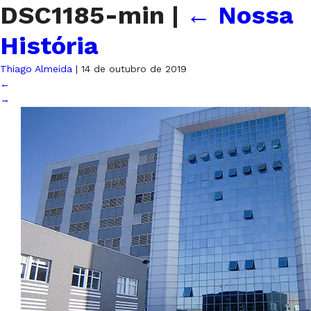
DSC1185-min
|
←
Nossa
História
Thiago Almeida
|
14 de outubro de 2019
←
→