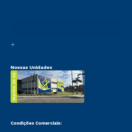
Vestibular Redação
Cursos Técnicos
Sou Candidato
Proteção de dados
Vestibular Solidário
Cursos Profissionalizantes
Sou Ex-Aluno
Ingresso via Enem
Canais de Atendimento
Retorne ao Curso
Acessibilidade
Segunda Graduação
Biblioteca
Transferência
Nossas Unidades
Martim de Sá
Condições Comerciais: