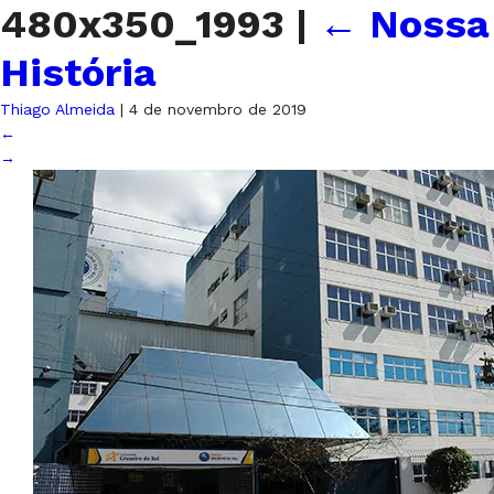
480x350_1993
|
←
Nossa
História
Thiago Almeida
|
4 de novembro de 2019
←
→