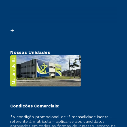
Cursos Profissionalizantes
Sou Ex-Aluno
Ingresso via Enem
Canais de Atendimento
Retorne ao Curso
Acessibilidade
Segunda Graduação
Biblioteca
Transferência
Nossas Unidades
Martim de Sá
Condições Comerciais:
*A condição promocional de 1ª mensalidade isenta –
referente à matrícula – aplica-se aos candidatos
aprovados em todas as formas de ingresso, exceto na