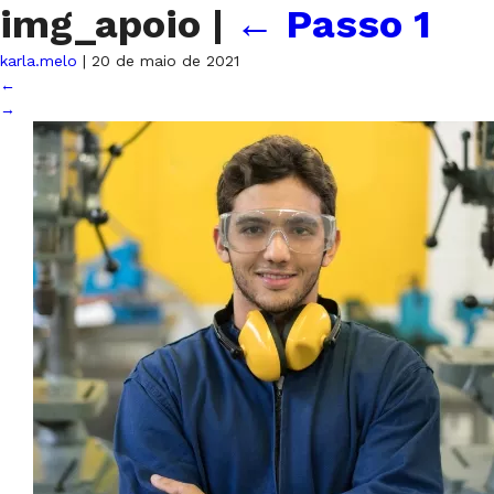
img_apoio
|
←
Passo 1
karla.melo
|
20 de maio de 2021
←
→