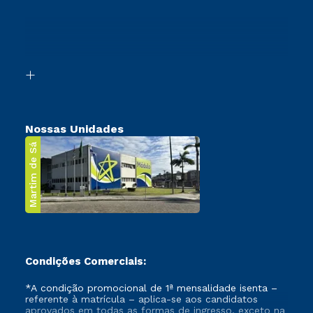
Cursos Profissionalizantes
Sou Ex-Aluno
Ingresso via Enem
Canais de Atendimento
Retorne ao Curso
Acessibilidade
Segunda Graduação
Biblioteca
Transferência
Nossas Unidades
Martim de Sá
Condições Comerciais:
*A condição promocional de 1ª mensalidade isenta –
referente à matrícula – aplica-se aos candidatos
aprovados em todas as formas de ingresso, exceto na