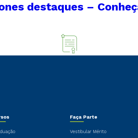
cones destaques – Conheç
rsos
Faça Parte
duação
Vestibular Mérito