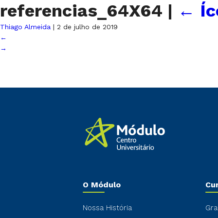
referencias_64X64
|
←
Í
Thiago Almeida
|
2 de julho de 2019
←
→
O Módulo
Cu
Nossa História
Gra