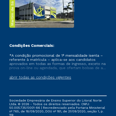
Martim de Sá
Condições Comerciais:
*A condição promocional de 1ª mensalidade isenta –
referente à matrícula – aplica-se aos candidatos
aprovados em todas as formas de ingresso, exceto na
prova on-line ou agendada, que ofertam bolsas de até
50% de desconto, ambos ingressantes no semestre
vigente, que ainda não tenham efetivado e/ou não
abrir todas as condições vigentes
tenham cancelado ou trancado sua matrícula em uma
das Instituições da Cruzeiro do Sul Educacional, no
período de um ano. Tais condições não se aplicam
aos cursos de Medicina, e também para matriculados
via FIES, Prouni e outros programas governamentais, e
Sociedade Empresária de Ensino Superior do Litoral Norte
não se acumula com nenhuma outra campanha
Ltda. © 2026 - Todos os direitos reservados. CNPJ:
ofertada pela Instituição.
50.005.735/0001-86 | Recredenciado pela Portaria Ministerial
nº 765, de 18/09/2020, DOU nº 181, de 21/09/2020, seção 1, p.
119