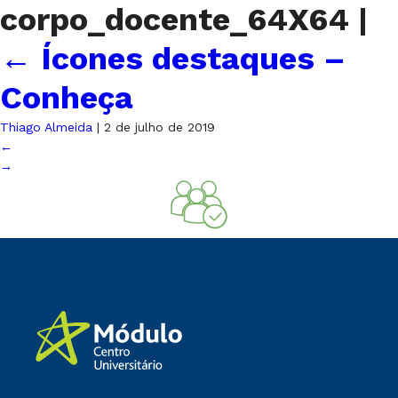
corpo_docente_64X64
|
←
Ícones destaques –
Conheça
Thiago Almeida
|
2 de julho de 2019
←
→