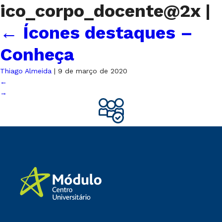
ico_corpo_docente@2x
|
←
Ícones destaques –
Conheça
Thiago Almeida
|
9 de março de 2020
←
→