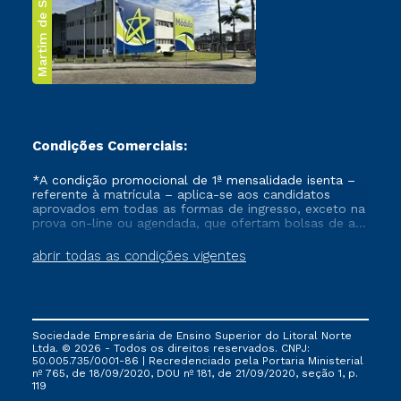
Martim de Sá
Condições Comerciais:
*A condição promocional de 1ª mensalidade isenta –
referente à matrícula – aplica-se aos candidatos
aprovados em todas as formas de ingresso, exceto na
prova on-line ou agendada, que ofertam bolsas de até
50% de desconto, ambos ingressantes no semestre
vigente, que ainda não tenham efetivado e/ou não
abrir todas as condições vigentes
tenham cancelado ou trancado sua matrícula em uma
das Instituições da Cruzeiro do Sul Educacional, no
período de um ano. Tais condições não se aplicam
aos cursos de Medicina, e também para matriculados
via FIES, Prouni e outros programas governamentais, e
Sociedade Empresária de Ensino Superior do Litoral Norte
não se acumula com nenhuma outra campanha
Ltda. © 2026 - Todos os direitos reservados. CNPJ:
ofertada pela Instituição.
50.005.735/0001-86 | Recredenciado pela Portaria Ministerial
nº 765, de 18/09/2020, DOU nº 181, de 21/09/2020, seção 1, p.
119