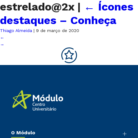
estrelado@2x
|
←
Ícones
destaques – Conheça
Thiago Almeida
|
9 de março de 2020
←
→
O Módulo