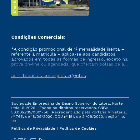
Condições Comerciais:
*A condição promocional de 1ª mensalidade isenta –
referente à matrícula – aplica-se aos candidatos
aprovados em todas as formas de ingresso, exceto na
prova on-line ou agendada, que ofertam bolsas de até
50% de desconto, ambos ingressantes no semestre
vigente, que ainda não tenham efetivado e/ou não
abrir todas as condições vigentes
tenham cancelado ou trancado sua matrícula em uma
das Instituições da Cruzeiro do Sul Educacional, no
período de um ano. Tais condições não se aplicam
aos cursos de Medicina, e também para matriculados
via FIES, Prouni e outros programas governamentais, e
Sociedade Empresária de Ensino Superior do Litoral Norte
não se acumula com nenhuma outra campanha
Ltda. © 2026 - Todos os direitos reservados. CNPJ:
ofertada pela Instituição.
50.005.735/0001-86 | Recredenciado pela Portaria Ministerial
nº 765, de 18/09/2020, DOU nº 181, de 21/09/2020, seção 1, p.
119
Política de Privacidade
Política de Cookies