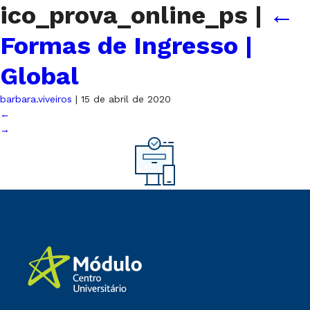
ico_prova_online_ps
|
←
Formas de Ingresso |
Global
barbara.viveiros
|
15 de abril de 2020
←
→