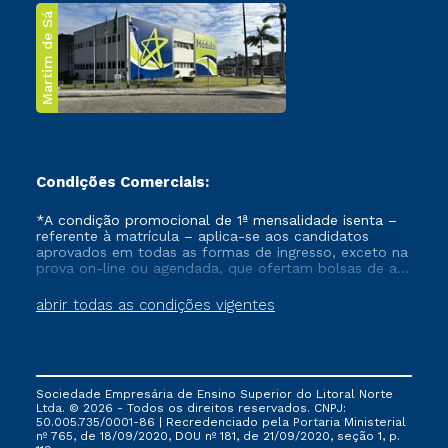
Martim de Sá
Condições Comerciais:
*A condição promocional de 1ª mensalidade isenta –
referente à matrícula – aplica-se aos candidatos
aprovados em todas as formas de ingresso, exceto na
prova on-line ou agendada, que ofertam bolsas de até
50% de desconto, ambos ingressantes no semestre
vigente, que ainda não tenham efetivado e/ou não
abrir todas as condições vigentes
tenham cancelado ou trancado sua matrícula em uma
das Instituições da Cruzeiro do Sul Educacional, no
período de um ano. Tais condições não se aplicam
aos cursos de Medicina, e também para matriculados
via FIES, Prouni e outros programas governamentais, e
Sociedade Empresária de Ensino Superior do Litoral Norte
não se acumula com nenhuma outra campanha
Ltda. © 2026 - Todos os direitos reservados. CNPJ:
ofertada pela Instituição.
50.005.735/0001-86 | Recredenciado pela Portaria Ministerial
nº 765, de 18/09/2020, DOU nº 181, de 21/09/2020, seção 1, p.