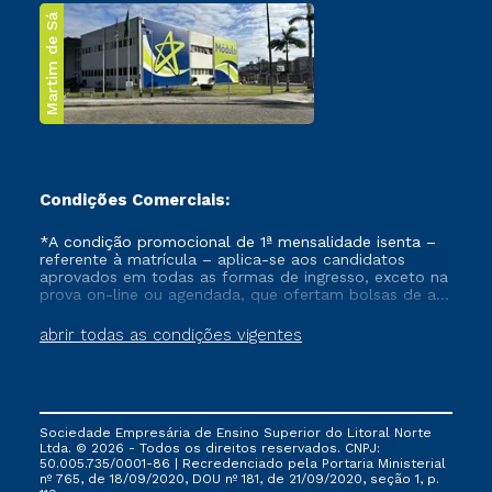
Martim de Sá
Condições Comerciais:
*A condição promocional de 1ª mensalidade isenta –
referente à matrícula – aplica-se aos candidatos
aprovados em todas as formas de ingresso, exceto na
prova on-line ou agendada, que ofertam bolsas de até
50% de desconto, ambos ingressantes no semestre
vigente, que ainda não tenham efetivado e/ou não
abrir todas as condições vigentes
tenham cancelado ou trancado sua matrícula em uma
das Instituições da Cruzeiro do Sul Educacional, no
período de um ano. Tais condições não se aplicam
aos cursos de Medicina, e também para matriculados
via FIES, Prouni e outros programas governamentais, e
Sociedade Empresária de Ensino Superior do Litoral Norte
não se acumula com nenhuma outra campanha
Ltda. © 2026 - Todos os direitos reservados. CNPJ:
ofertada pela Instituição.
50.005.735/0001-86 | Recredenciado pela Portaria Ministerial
nº 765, de 18/09/2020, DOU nº 181, de 21/09/2020, seção 1, p.