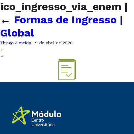
ico_ingresso_via_enem
|
←
Formas de Ingresso |
Global
Thiago Almeida
|
9 de abril de 2020
←
→