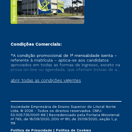
Martim de Sá
Condições Comerciais:
*A condição promocional de 1ª mensalidade isenta –
referente à matrícula – aplica-se aos candidatos
aprovados em todas as formas de ingresso, exceto na
prova on-line ou agendada, que ofertam bolsas de até
50% de desconto, ambos ingressantes no semestre
vigente, que ainda não tenham efetivado e/ou não
abrir todas as condições vigentes
tenham cancelado ou trancado sua matrícula em uma
das Instituições da Cruzeiro do Sul Educacional, no
período de um ano. Tais condições não se aplicam
aos cursos de Medicina, e também para matriculados
via FIES, Prouni e outros programas governamentais, e
Sociedade Empresária de Ensino Superior do Litoral Norte
não se acumula com nenhuma outra campanha
Ltda. © 2026 - Todos os direitos reservados. CNPJ:
ofertada pela Instituição.
50.005.735/0001-86 | Recredenciado pela Portaria Ministerial
nº 765, de 18/09/2020, DOU nº 181, de 21/09/2020, seção 1, p.
119
Política de Privacidade
Política de Cookies