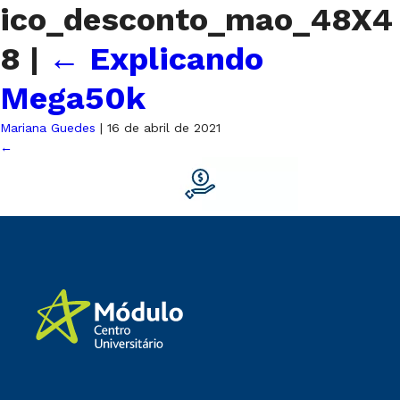
ico_desconto_mao_48X4
8
|
←
Explicando
Mega50k
Mariana Guedes
|
16 de abril de 2021
←