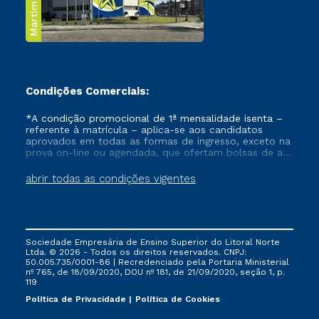
Martim de Sá
Condições Comerciais:
*A condição promocional de 1ª mensalidade isenta –
referente à matrícula – aplica-se aos candidatos
aprovados em todas as formas de ingresso, exceto na
prova on-line ou agendada, que ofertam bolsas de até
50% de desconto, ambos ingressantes no semestre
vigente, que ainda não tenham efetivado e/ou não
abrir todas as condições vigentes
tenham cancelado ou trancado sua matrícula em uma
das Instituições da Cruzeiro do Sul Educacional, no
período de um ano. Tais condições não se aplicam
aos cursos de Medicina, e também para matriculados
via FIES, Prouni e outros programas governamentais, e
Sociedade Empresária de Ensino Superior do Litoral Norte
não se acumula com nenhuma outra campanha
Ltda. © 2026 - Todos os direitos reservados. CNPJ:
ofertada pela Instituição.
50.005.735/0001-86 | Recredenciado pela Portaria Ministerial
nº 765, de 18/09/2020, DOU nº 181, de 21/09/2020, seção 1, p.
119
Política de Privacidade
Política de Cookies