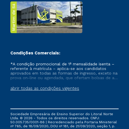
Martim de Sá
Condições Comerciais:
*A condição promocional de 1ª mensalidade isenta –
referente à matrícula – aplica-se aos candidatos
aprovados em todas as formas de ingresso, exceto na
prova on-line ou agendada, que ofertam bolsas de até
50% de desconto, ambos ingressantes no semestre
vigente, que ainda não tenham efetivado e/ou não
abrir todas as condições vigentes
tenham cancelado ou trancado sua matrícula em uma
das Instituições da Cruzeiro do Sul Educacional, no
período de um ano. Tais condições não se aplicam
aos cursos de Medicina, e também para matriculados
via FIES, Prouni e outros programas governamentais, e
Sociedade Empresária de Ensino Superior do Litoral Norte
não se acumula com nenhuma outra campanha
Ltda. © 2026 - Todos os direitos reservados. CNPJ:
ofertada pela Instituição.
50.005.735/0001-86 | Recredenciado pela Portaria Ministerial
nº 765, de 18/09/2020, DOU nº 181, de 21/09/2020, seção 1, p.