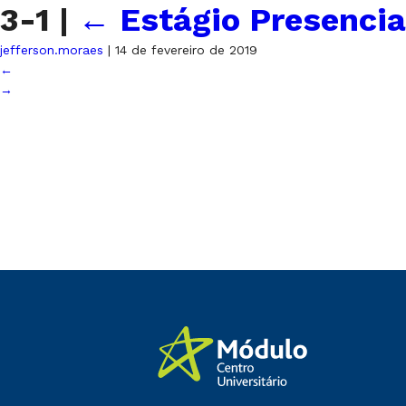
3-1
|
←
Estágio Presencia
jefferson.moraes
|
14 de fevereiro de 2019
←
→