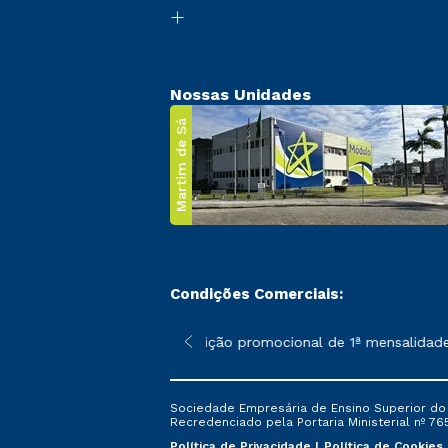
Nossas Unidades
Martim de Sá
Condições Comerciais:
 poderão sofrer alterações nos períodos de rematrícula conforme
*A condição promocional de 1ª mensalidade i
Sociedade Empresária de Ensino Superior do L
Recredenciado pela Portaria Ministerial nº 765
Política de Privacidade
Política de Cookies