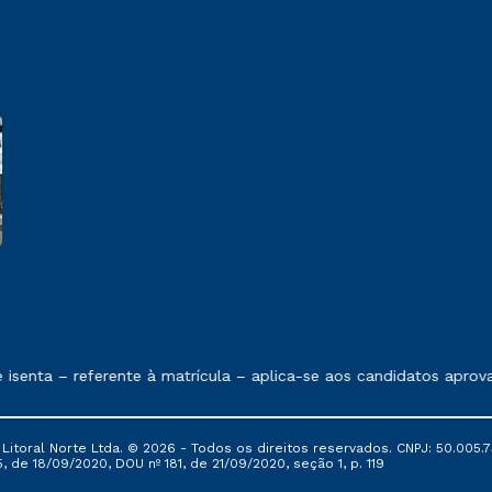
 exposto no contrato de prestação de serviços.
senta – referente à matrícula – aplica-se aos candidatos aprov
itoral Norte Ltda. © 2026 - Todos os direitos reservados. CNPJ: 50.005.7
, de 18/09/2020, DOU nº 181, de 21/09/2020, seção 1, p. 119