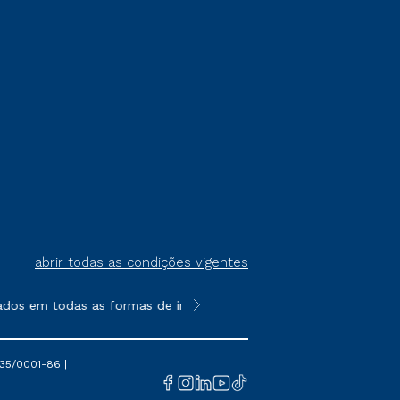
abrir todas as condições vigentes
ados em todas as formas de ingresso, exceto na prova on-line o
**Semipresencial é um formato do E
35/0001-86 |