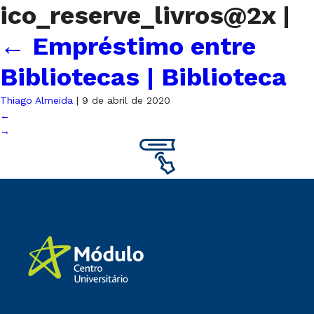
ico_reserve_livros@2x
|
←
Empréstimo entre
Bibliotecas | Biblioteca
Thiago Almeida
|
9 de abril de 2020
←
→