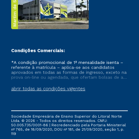
Martim de Sá
Condições Comerciais:
*A condição promocional de 1ª mensalidade isenta –
referente à matrícula – aplica-se aos candidatos
aprovados em todas as formas de ingresso, exceto na
prova on-line ou agendada, que ofertam bolsas de até
50% de desconto, ambos ingressantes no semestre
vigente, que ainda não tenham efetivado e/ou não
abrir todas as condições vigentes
tenham cancelado ou trancado sua matrícula em uma
das Instituições da Cruzeiro do Sul Educacional, no
período de um ano. Tais condições não se aplicam
aos cursos de Medicina, e também para matriculados
via FIES, Prouni e outros programas governamentais, e
Sociedade Empresária de Ensino Superior do Litoral Norte
não se acumula com nenhuma outra campanha
Ltda. © 2026 - Todos os direitos reservados. CNPJ:
ofertada pela Instituição.
50.005.735/0001-86 | Recredenciado pela Portaria Ministerial
nº 765, de 18/09/2020, DOU nº 181, de 21/09/2020, seção 1, p.
119