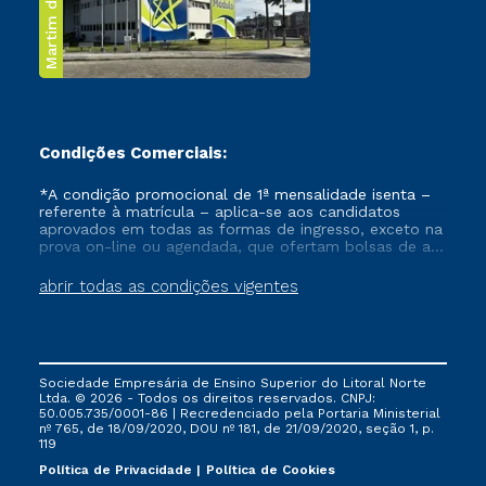
Martim de Sá
Condições Comerciais:
*A condição promocional de 1ª mensalidade isenta –
referente à matrícula – aplica-se aos candidatos
aprovados em todas as formas de ingresso, exceto na
prova on-line ou agendada, que ofertam bolsas de até
50% de desconto, ambos ingressantes no semestre
vigente, que ainda não tenham efetivado e/ou não
abrir todas as condições vigentes
tenham cancelado ou trancado sua matrícula em uma
das Instituições da Cruzeiro do Sul Educacional, no
período de um ano. Tais condições não se aplicam
aos cursos de Medicina, e também para matriculados
via FIES, Prouni e outros programas governamentais, e
Sociedade Empresária de Ensino Superior do Litoral Norte
não se acumula com nenhuma outra campanha
Ltda. © 2026 - Todos os direitos reservados. CNPJ:
ofertada pela Instituição.
50.005.735/0001-86 | Recredenciado pela Portaria Ministerial
nº 765, de 18/09/2020, DOU nº 181, de 21/09/2020, seção 1, p.
119
Política de Privacidade
Política de Cookies