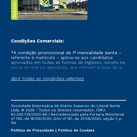
Martim de Sá
Condições Comerciais:
*A condição promocional de 1ª mensalidade isenta –
referente à matrícula – aplica-se aos candidatos
aprovados em todas as formas de ingresso, exceto na
prova on-line ou agendada, que ofertam bolsas de até
50% de desconto, ambos ingressantes no semestre
vigente, que ainda não tenham efetivado e/ou não
abrir todas as condições vigentes
tenham cancelado ou trancado sua matrícula em uma
das Instituições da Cruzeiro do Sul Educacional, no
período de um ano. Tais condições não se aplicam
aos cursos de Medicina, e também para matriculados
via FIES, Prouni e outros programas governamentais, e
Sociedade Empresária de Ensino Superior do Litoral Norte
não se acumula com nenhuma outra campanha
Ltda. © 2026 - Todos os direitos reservados. CNPJ:
ofertada pela Instituição.
50.005.735/0001-86 | Recredenciado pela Portaria Ministerial
nº 765, de 18/09/2020, DOU nº 181, de 21/09/2020, seção 1, p.
119
Política de Privacidade
Política de Cookies