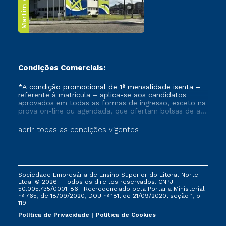
Martim de Sá
Condições Comerciais:
*A condição promocional de 1ª mensalidade isenta –
referente à matrícula – aplica-se aos candidatos
aprovados em todas as formas de ingresso, exceto na
prova on-line ou agendada, que ofertam bolsas de até
50% de desconto, ambos ingressantes no semestre
vigente, que ainda não tenham efetivado e/ou não
abrir todas as condições vigentes
tenham cancelado ou trancado sua matrícula em uma
das Instituições da Cruzeiro do Sul Educacional, no
período de um ano. Tais condições não se aplicam
aos cursos de Medicina, e também para matriculados
via FIES, Prouni e outros programas governamentais, e
Sociedade Empresária de Ensino Superior do Litoral Norte
não se acumula com nenhuma outra campanha
Ltda. © 2026 - Todos os direitos reservados. CNPJ:
ofertada pela Instituição.
50.005.735/0001-86 | Recredenciado pela Portaria Ministerial
nº 765, de 18/09/2020, DOU nº 181, de 21/09/2020, seção 1, p.
119
Política de Privacidade
Política de Cookies