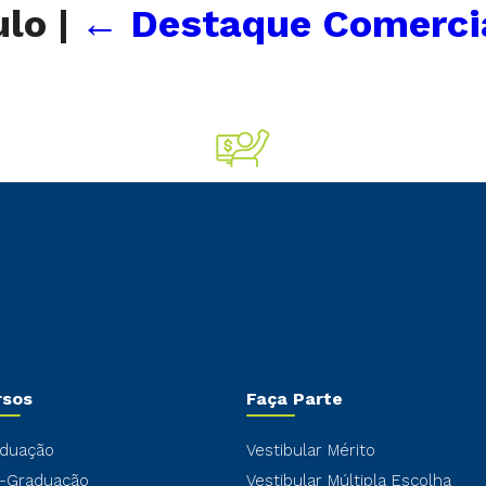
ulo
|
←
Destaque Comerci
rsos
Faça Parte
duação
Vestibular Mérito
-Graduação
Vestibular Múltipla Escolha