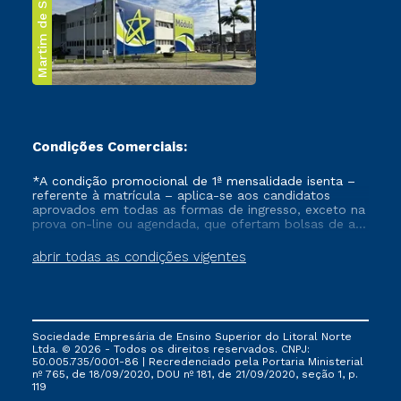
Martim de Sá
Condições Comerciais:
*A condição promocional de 1ª mensalidade isenta –
referente à matrícula – aplica-se aos candidatos
aprovados em todas as formas de ingresso, exceto na
prova on-line ou agendada, que ofertam bolsas de até
50% de desconto, ambos ingressantes no semestre
vigente, que ainda não tenham efetivado e/ou não
abrir todas as condições vigentes
tenham cancelado ou trancado sua matrícula em uma
das Instituições da Cruzeiro do Sul Educacional, no
período de um ano. Tais condições não se aplicam
aos cursos de Medicina, e também para matriculados
via FIES, Prouni e outros programas governamentais, e
Sociedade Empresária de Ensino Superior do Litoral Norte
não se acumula com nenhuma outra campanha
Ltda. © 2026 - Todos os direitos reservados. CNPJ:
ofertada pela Instituição.
50.005.735/0001-86 | Recredenciado pela Portaria Ministerial
nº 765, de 18/09/2020, DOU nº 181, de 21/09/2020, seção 1, p.
119