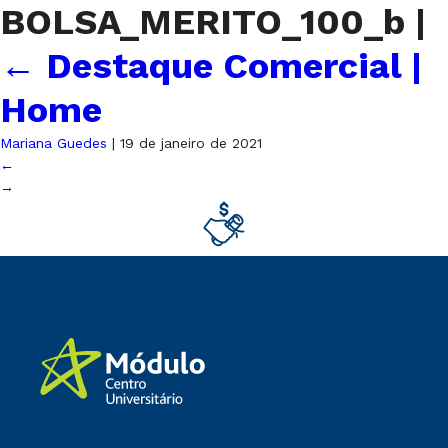
BOLSA_MERITO_100_b
|
←
Destaque Comercial |
Home
Mariana Guedes
|
19 de janeiro de 2021
←
→