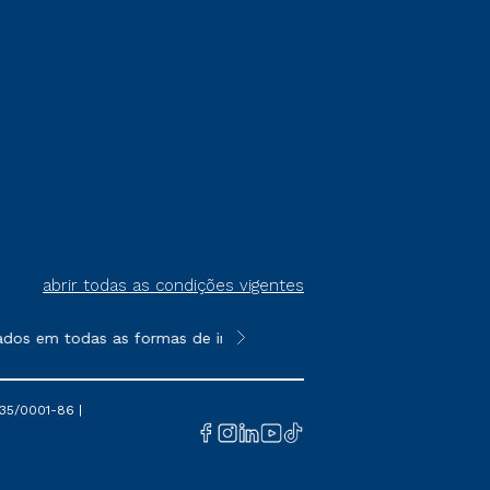
abrir todas as condições vigentes
ados em todas as formas de ingresso, exceto na prova on-line o
**Semipresencial é um formato do E
35/0001-86 |