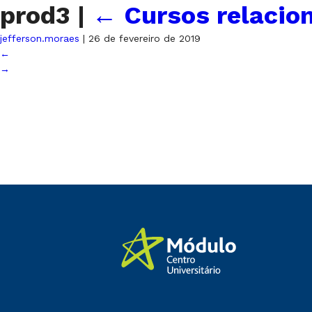
prod3
|
←
Cursos relacio
jefferson.moraes
|
26 de fevereiro de 2019
←
→