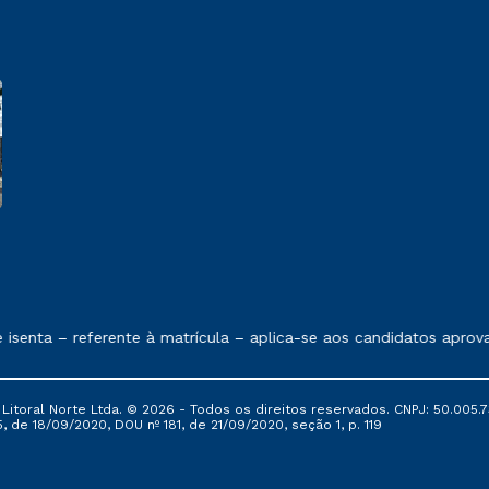
 exposto no contrato de prestação de serviços.
senta – referente à matrícula – aplica-se aos candidatos aprov
itoral Norte Ltda. © 2026 - Todos os direitos reservados. CNPJ: 50.005.7
, de 18/09/2020, DOU nº 181, de 21/09/2020, seção 1, p. 119