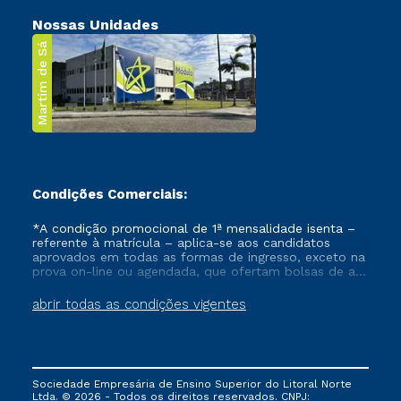
Nossas Unidades
Martim de Sá
Condições Comerciais:
*A condição promocional de 1ª mensalidade isenta –
referente à matrícula – aplica-se aos candidatos
aprovados em todas as formas de ingresso, exceto na
prova on-line ou agendada, que ofertam bolsas de até
50% de desconto, ambos ingressantes no semestre
vigente, que ainda não tenham efetivado e/ou não
abrir todas as condições vigentes
tenham cancelado ou trancado sua matrícula em uma
das Instituições da Cruzeiro do Sul Educacional, no
período de um ano. Tais condições não se aplicam
aos cursos de Medicina, e também para matriculados
via FIES, Prouni e outros programas governamentais, e
Sociedade Empresária de Ensino Superior do Litoral Norte
não se acumula com nenhuma outra campanha
Ltda. © 2026 - Todos os direitos reservados. CNPJ:
ofertada pela Instituição.