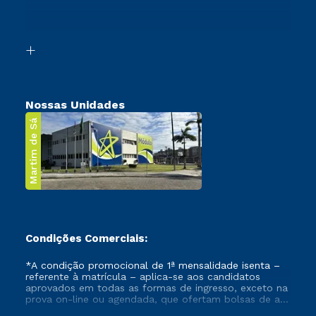
Canais de Atendimento
Retorne ao Curso
Acessibilidade
Segunda Graduação
Biblioteca
Transferência
Nossas Unidades
Martim de Sá
Condições Comerciais:
*A condição promocional de 1ª mensalidade isenta –
referente à matrícula – aplica-se aos candidatos
aprovados em todas as formas de ingresso, exceto na
prova on-line ou agendada, que ofertam bolsas de até
50% de desconto, ambos ingressantes no semestre