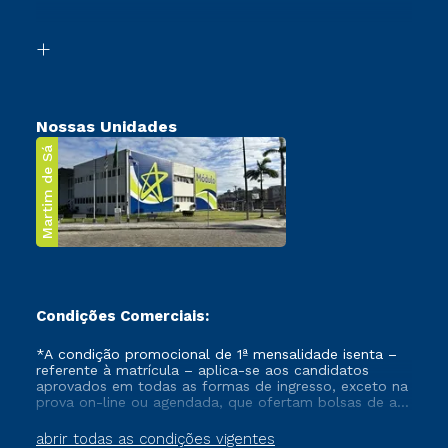
Acessibilidade
Segunda Graduação
Biblioteca
Transferência
Nossas Unidades
Martim de Sá
Condições Comerciais:
*A condição promocional de 1ª mensalidade isenta –
referente à matrícula – aplica-se aos candidatos
aprovados em todas as formas de ingresso, exceto na
prova on-line ou agendada, que ofertam bolsas de até
50% de desconto, ambos ingressantes no semestre
vigente, que ainda não tenham efetivado e/ou não
abrir todas as condições vigentes