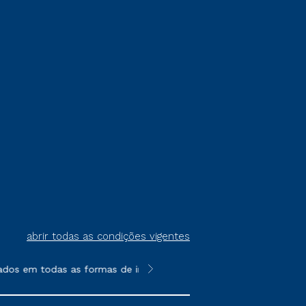
abrir todas as condições vigentes
ados em todas as formas de ingresso, exceto na prova on-line ou
**Semipresencial é um formato do E