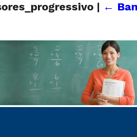
sores_progressivo
|
←
Ban