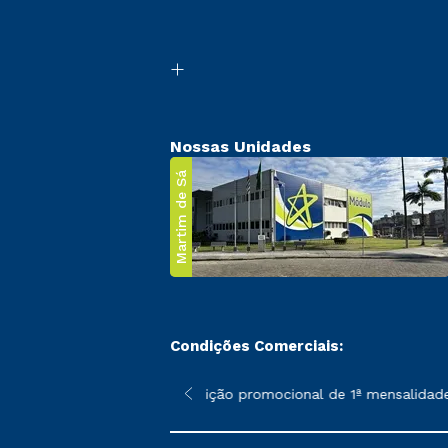
Nossas Unidades
Martim de Sá
Condições Comerciais:
 poderão sofrer alterações nos períodos de rematrícula conforme
*A condição promocional de 1ª mensalidade i