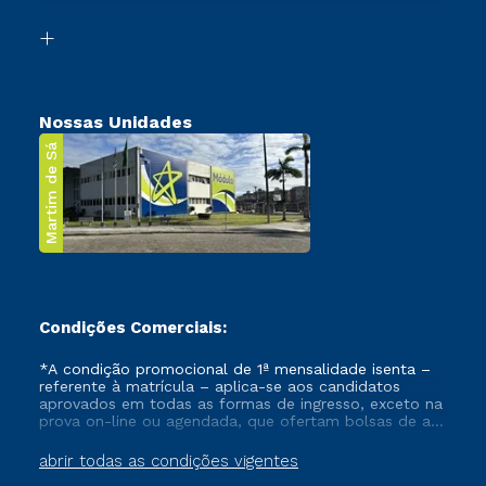
Segunda Graduação
Biblioteca
Transferência
Nossas Unidades
Martim de Sá
Condições Comerciais:
*A condição promocional de 1ª mensalidade isenta –
referente à matrícula – aplica-se aos candidatos
aprovados em todas as formas de ingresso, exceto na
prova on-line ou agendada, que ofertam bolsas de até
50% de desconto, ambos ingressantes no semestre
vigente, que ainda não tenham efetivado e/ou não
abrir todas as condições vigentes
tenham cancelado ou trancado sua matrícula em uma