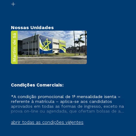
Transferência
Nossas Unidades
Martim de Sá
Condições Comerciais:
*A condição promocional de 1ª mensalidade isenta –
referente à matrícula – aplica-se aos candidatos
aprovados em todas as formas de ingresso, exceto na
prova on-line ou agendada, que ofertam bolsas de até
50% de desconto, ambos ingressantes no semestre
vigente, que ainda não tenham efetivado e/ou não
abrir todas as condições vigentes
tenham cancelado ou trancado sua matrícula em uma
das Instituições da Cruzeiro do Sul Educacional, no
período de um ano. Tais condições não se aplicam