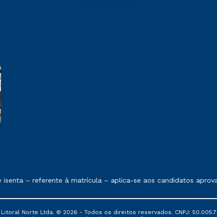
 exposto no contrato de prestação de serviços.
senta – referente à matrícula – aplica-se aos candidatos aprov
itoral Norte Ltda. © 2026 - Todos os direitos reservados. CNPJ: 50.005.7