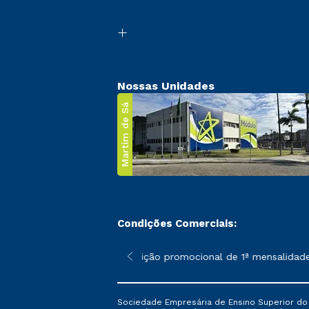
Nossas Unidades
Martim de Sá
Condições Comerciais:
 poderão sofrer alterações nos períodos de rematrícula conforme
*A condição promocional de 1ª mensalidade i
Sociedade Empresária de Ensino Superior do L