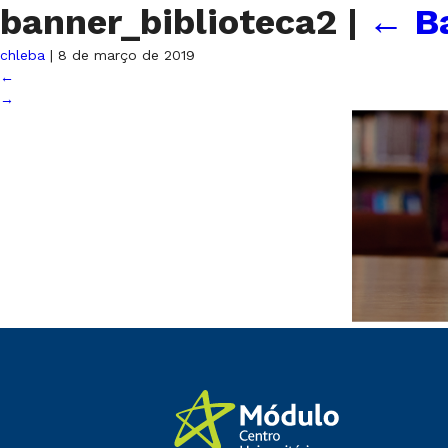
banner_biblioteca2
|
←
B
chleba
|
8 de março de 2019
←
→