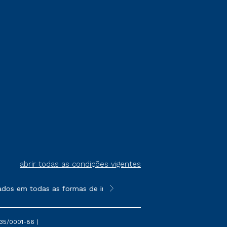
abrir todas as condições vigentes
ados em todas as formas de ingresso, exceto na prova on-line ou
**Semipresencial é um formato do E
35/0001-86 |