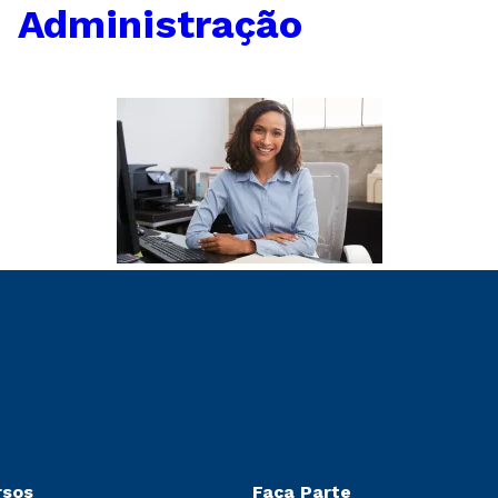
←
Administração
rsos
Faça Parte