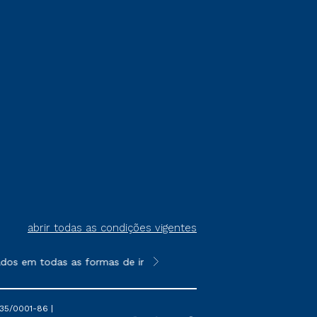
abrir todas as condições vigentes
dos em todas as formas de ingresso, exceto na prova on-line ou
**Semipresencial é um formato do E
35/0001-86 |