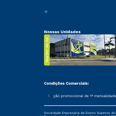
Nossas Unidades
Martim de Sá
Condições Comerciais:
 poderão sofrer alterações nos períodos de rematrícula conforme
*A condição promocional de 1ª mensalidade i
Sociedade Empresária de Ensino Superior do L