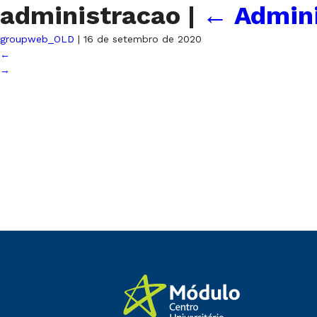
administracao
|
←
Admin
groupweb_OLD
|
16 de setembro de 2020
←
→