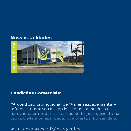
Acessibilidade
Segunda Graduação
Biblioteca
Transferência
Nossas Unidades
Martim de Sá
Condições Comerciais:
*A condição promocional de 1ª mensalidade isenta –
referente à matrícula – aplica-se aos candidatos
aprovados em todas as formas de ingresso, exceto na
prova on-line ou agendada, que ofertam bolsas de até
50% de desconto, ambos ingressantes no semestre
vigente, que ainda não tenham efetivado e/ou não
abrir todas as condições vigentes