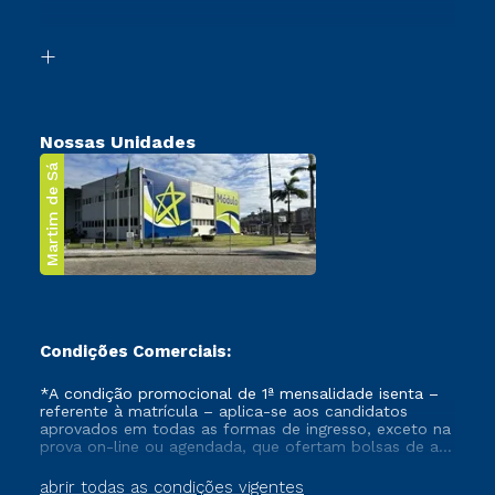
Acessibilidade
Segunda Graduação
Biblioteca
Transferência
Nossas Unidades
Martim de Sá
Condições Comerciais:
*A condição promocional de 1ª mensalidade isenta –
referente à matrícula – aplica-se aos candidatos
aprovados em todas as formas de ingresso, exceto na
prova on-line ou agendada, que ofertam bolsas de até
50% de desconto, ambos ingressantes no semestre
vigente, que ainda não tenham efetivado e/ou não
abrir todas as condições vigentes