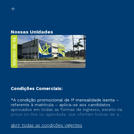
Biblioteca
Transferência
Nossas Unidades
Martim de Sá
Condições Comerciais:
*A condição promocional de 1ª mensalidade isenta –
referente à matrícula – aplica-se aos candidatos
aprovados em todas as formas de ingresso, exceto na
prova on-line ou agendada, que ofertam bolsas de até
50% de desconto, ambos ingressantes no semestre
vigente, que ainda não tenham efetivado e/ou não
abrir todas as condições vigentes
tenham cancelado ou trancado sua matrícula em uma
das Instituições da Cruzeiro do Sul Educacional, no