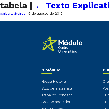
tabela
|
←
Texto Explicat
barbara.viveiros
|
5 de agosto de 2019
O Módulo
Cu
Nossa História
Gra
Sala de Imprensa
Pós
Trabalhe Conosco
Cur
Sou Colaborador
Cur
Tour Presencial
Cur