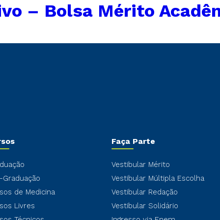
ivo – Bolsa Mérito Acadê
rsos
Faça Parte
duação
Vestibular Mérito
-Graduação
Vestibular Múltipla Escolha
sos de Medicina
Vestibular Redação
sos Livres
Vestibular Solidário
sos Técnicos
Ingresso via Enem