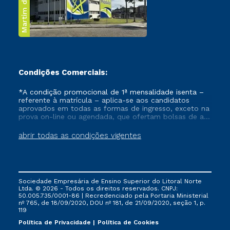
Martim de Sá
Condições Comerciais:
*A condição promocional de 1ª mensalidade isenta –
referente à matrícula – aplica-se aos candidatos
aprovados em todas as formas de ingresso, exceto na
prova on-line ou agendada, que ofertam bolsas de até
50% de desconto, ambos ingressantes no semestre
vigente, que ainda não tenham efetivado e/ou não
abrir todas as condições vigentes
tenham cancelado ou trancado sua matrícula em uma
das Instituições da Cruzeiro do Sul Educacional, no
período de um ano. Tais condições não se aplicam
aos cursos de Medicina, e também para matriculados
via FIES, Prouni e outros programas governamentais, e
Sociedade Empresária de Ensino Superior do Litoral Norte
não se acumula com nenhuma outra campanha
Ltda. © 2026 - Todos os direitos reservados. CNPJ:
ofertada pela Instituição.
50.005.735/0001-86 | Recredenciado pela Portaria Ministerial
nº 765, de 18/09/2020, DOU nº 181, de 21/09/2020, seção 1, p.
119
Política de Privacidade
Política de Cookies