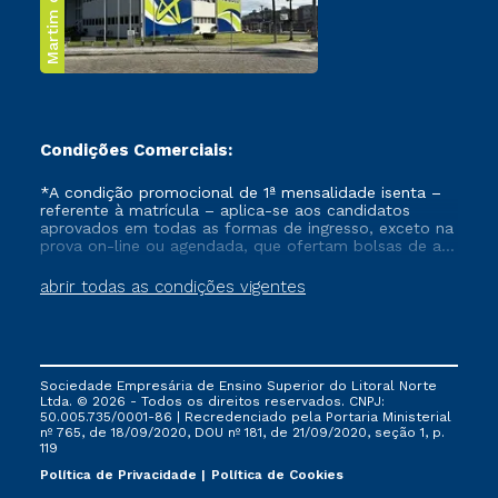
Martim de Sá
Condições Comerciais:
*A condição promocional de 1ª mensalidade isenta –
referente à matrícula – aplica-se aos candidatos
aprovados em todas as formas de ingresso, exceto na
prova on-line ou agendada, que ofertam bolsas de até
50% de desconto, ambos ingressantes no semestre
vigente, que ainda não tenham efetivado e/ou não
abrir todas as condições vigentes
tenham cancelado ou trancado sua matrícula em uma
das Instituições da Cruzeiro do Sul Educacional, no
período de um ano. Tais condições não se aplicam
aos cursos de Medicina, e também para matriculados
via FIES, Prouni e outros programas governamentais, e
Sociedade Empresária de Ensino Superior do Litoral Norte
não se acumula com nenhuma outra campanha
Ltda. © 2026 - Todos os direitos reservados. CNPJ:
ofertada pela Instituição.
50.005.735/0001-86 | Recredenciado pela Portaria Ministerial
nº 765, de 18/09/2020, DOU nº 181, de 21/09/2020, seção 1, p.
119
Política de Privacidade
Política de Cookies