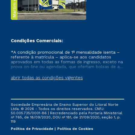
Martim de Sá
Condições Comerciais:
*A condição promocional de 1ª mensalidade isenta –
referente à matrícula – aplica-se aos candidatos
aprovados em todas as formas de ingresso, exceto na
prova on-line ou agendada, que ofertam bolsas de até
50% de desconto, ambos ingressantes no semestre
vigente, que ainda não tenham efetivado e/ou não
abrir todas as condições vigentes
tenham cancelado ou trancado sua matrícula em uma
das Instituições da Cruzeiro do Sul Educacional, no
período de um ano. Tais condições não se aplicam
aos cursos de Medicina, e também para matriculados
via FIES, Prouni e outros programas governamentais, e
Sociedade Empresária de Ensino Superior do Litoral Norte
não se acumula com nenhuma outra campanha
Ltda. © 2026 - Todos os direitos reservados. CNPJ:
ofertada pela Instituição.
50.005.735/0001-86 | Recredenciado pela Portaria Ministerial
nº 765, de 18/09/2020, DOU nº 181, de 21/09/2020, seção 1, p.
119
Política de Privacidade
Política de Cookies