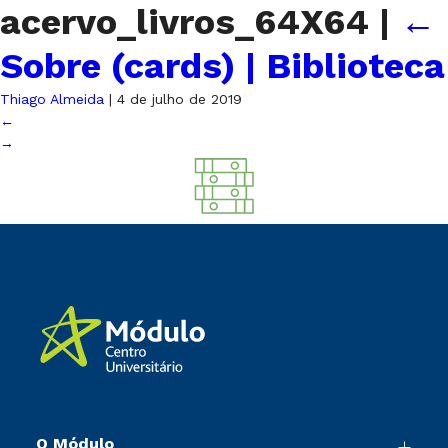
acervo_livros_64X64
|
←
Sobre (cards) | Biblioteca
Thiago Almeida
|
4 de julho de 2019
←
→
O Módulo