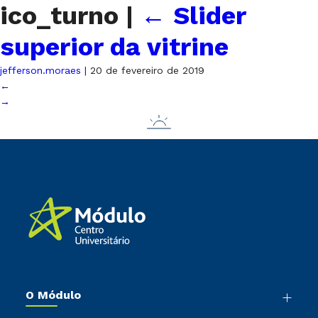
ico_turno
|
←
Slider
superior da vitrine
jefferson.moraes
|
20 de fevereiro de 2019
←
→
O Módulo
Nossa História