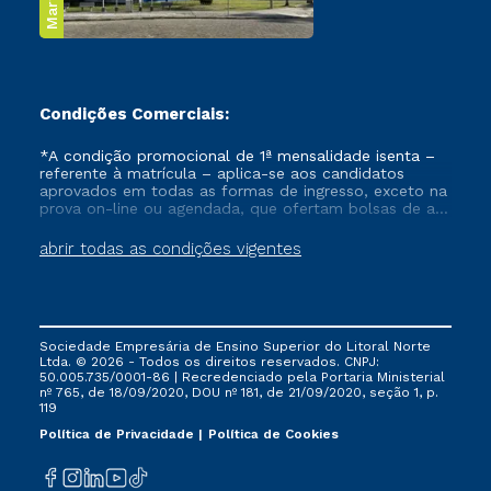
Condições Comerciais:
*A condição promocional de 1ª mensalidade isenta –
referente à matrícula – aplica-se aos candidatos
aprovados em todas as formas de ingresso, exceto na
prova on-line ou agendada, que ofertam bolsas de até
50% de desconto, ambos ingressantes no semestre
vigente, que ainda não tenham efetivado e/ou não
abrir todas as condições vigentes
tenham cancelado ou trancado sua matrícula em uma
das Instituições da Cruzeiro do Sul Educacional, no
período de um ano. Tais condições não se aplicam
aos cursos de Medicina, e também para matriculados
via FIES, Prouni e outros programas governamentais, e
Sociedade Empresária de Ensino Superior do Litoral Norte
não se acumula com nenhuma outra campanha
Ltda. © 2026 - Todos os direitos reservados. CNPJ:
ofertada pela Instituição.
50.005.735/0001-86 | Recredenciado pela Portaria Ministerial
nº 765, de 18/09/2020, DOU nº 181, de 21/09/2020, seção 1, p.
119
Política de Privacidade
Política de Cookies