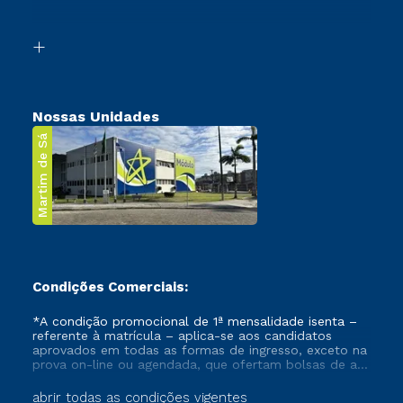
Acessibilidade
Segunda Graduação
Biblioteca
Transferência
Nossas Unidades
Martim de Sá
Condições Comerciais:
*A condição promocional de 1ª mensalidade isenta –
referente à matrícula – aplica-se aos candidatos
aprovados em todas as formas de ingresso, exceto na
prova on-line ou agendada, que ofertam bolsas de até
50% de desconto, ambos ingressantes no semestre
vigente, que ainda não tenham efetivado e/ou não
abrir todas as condições vigentes