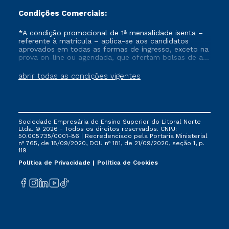
Condições Comerciais:
*A condição promocional de 1ª mensalidade isenta –
referente à matrícula – aplica-se aos candidatos
aprovados em todas as formas de ingresso, exceto na
prova on-line ou agendada, que ofertam bolsas de até
50% de desconto, ambos ingressantes no semestre
vigente, que ainda não tenham efetivado e/ou não
abrir todas as condições vigentes
tenham cancelado ou trancado sua matrícula em uma
das Instituições da Cruzeiro do Sul Educacional, no
período de um ano. Tais condições não se aplicam
aos cursos de Medicina, e também para matriculados
via FIES, Prouni e outros programas governamentais, e
Sociedade Empresária de Ensino Superior do Litoral Norte
não se acumula com nenhuma outra campanha
Ltda. © 2026 - Todos os direitos reservados. CNPJ:
ofertada pela Instituição.
50.005.735/0001-86 | Recredenciado pela Portaria Ministerial
nº 765, de 18/09/2020, DOU nº 181, de 21/09/2020, seção 1, p.
119
Política de Privacidade
Política de Cookies