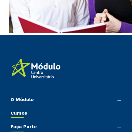
O Módulo
Nossa História
Cursos
Sala de Imprensa
Graduação
Trabalhe Conosco
Faça Parte
Pós-Graduação
Sou Colaborador