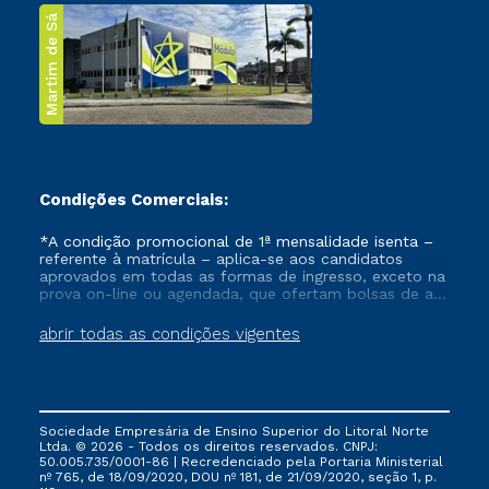
Martim de Sá
Condições Comerciais:
*A condição promocional de 1ª mensalidade isenta –
referente à matrícula – aplica-se aos candidatos
aprovados em todas as formas de ingresso, exceto na
prova on-line ou agendada, que ofertam bolsas de até
50% de desconto, ambos ingressantes no semestre
vigente, que ainda não tenham efetivado e/ou não
abrir todas as condições vigentes
tenham cancelado ou trancado sua matrícula em uma
das Instituições da Cruzeiro do Sul Educacional, no
período de um ano. Tais condições não se aplicam
aos cursos de Medicina, e também para matriculados
via FIES, Prouni e outros programas governamentais, e
Sociedade Empresária de Ensino Superior do Litoral Norte
não se acumula com nenhuma outra campanha
Ltda. © 2026 - Todos os direitos reservados. CNPJ:
ofertada pela Instituição.
50.005.735/0001-86 | Recredenciado pela Portaria Ministerial
nº 765, de 18/09/2020, DOU nº 181, de 21/09/2020, seção 1, p.