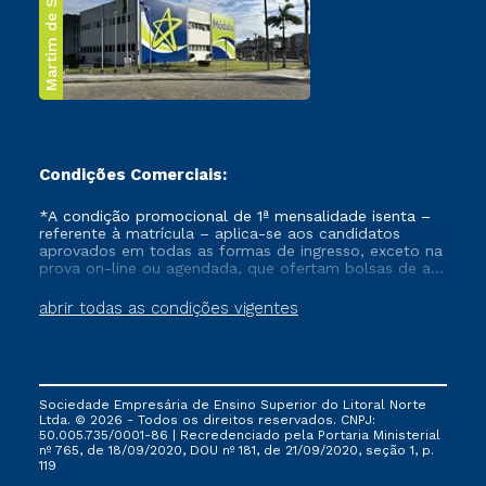
Martim de Sá
Condições Comerciais:
*A condição promocional de 1ª mensalidade isenta –
referente à matrícula – aplica-se aos candidatos
aprovados em todas as formas de ingresso, exceto na
prova on-line ou agendada, que ofertam bolsas de até
50% de desconto, ambos ingressantes no semestre
vigente, que ainda não tenham efetivado e/ou não
abrir todas as condições vigentes
tenham cancelado ou trancado sua matrícula em uma
das Instituições da Cruzeiro do Sul Educacional, no
período de um ano. Tais condições não se aplicam
aos cursos de Medicina, e também para matriculados
via FIES, Prouni e outros programas governamentais, e
Sociedade Empresária de Ensino Superior do Litoral Norte
não se acumula com nenhuma outra campanha
Ltda. © 2026 - Todos os direitos reservados. CNPJ:
ofertada pela Instituição.
50.005.735/0001-86 | Recredenciado pela Portaria Ministerial
nº 765, de 18/09/2020, DOU nº 181, de 21/09/2020, seção 1, p.
119